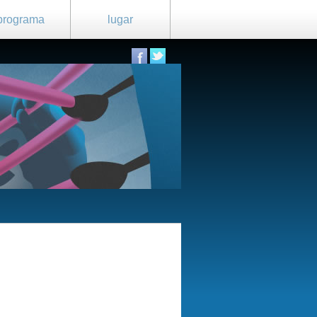
programa
lugar