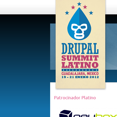
DRUPAL
SUMMIT
LATINO,
GUADALAJARA
2012
Patrocinador Platino