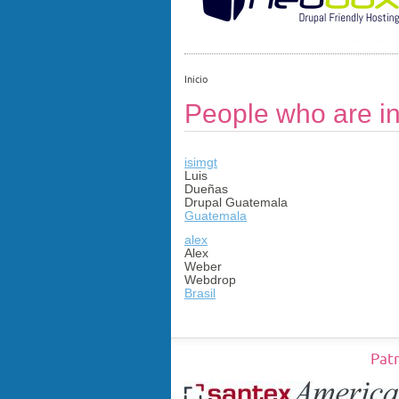
Inicio
People who are in
isimgt
Luis
Dueñas
Drupal Guatemala
Guatemala
alex
Alex
Weber
Webdrop
Brasil
Pat