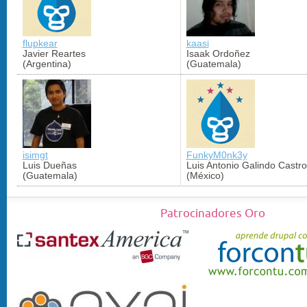
flupkear
kaasi
Javier Reartes
Isaak Ordoñez
(Argentina)
(Guatemala)
isimgt
FunkyM0nk3y
Luis Dueñas
Luis Antonio Galindo Castro
(Guatemala)
(México)
Patrocinadores Oro