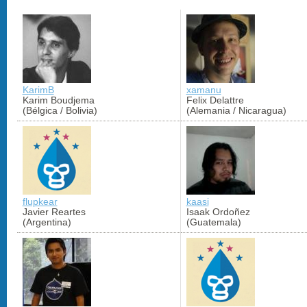
KarimB
xamanu
Karim Boudjema
Felix Delattre
(Bélgica / Bolivia)
(Alemania / Nicaragua)
flupkear
kaasi
Javier Reartes
Isaak Ordoñez
(Argentina)
(Guatemala)