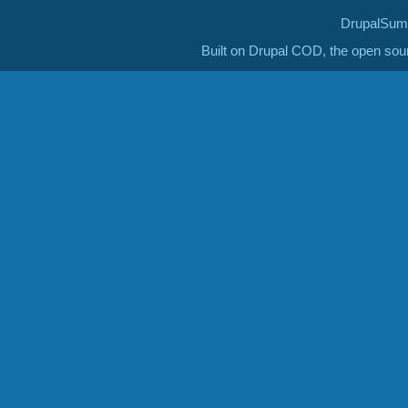
DrupalSumm
Built on Drupal COD, the open so