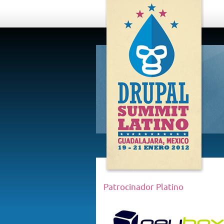
DRUPAL
SUMMIT
LATINO,
GUADALAJARA
2012
Patrocinador Platino