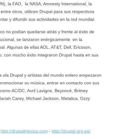
N), la FAO, la NASA, Amnesty International, la
entre otros, utilicen Drupal para sus respectivos
ntar y difundir sus actividades en la red mundial.
co no podían quedarse atrás y frente al éxito de
tucional, se lanzaron enérgicamente en la
al. Algunas de ellas AOL, AT&T, Dell, Ericsson,
oo, con mucho éxito integraron Drupal hasta en sus
la ola Drupal y artistas del mundo entero empezaron
 promocionar su música, entrar en contacto con sus
a como AC/DC, Avril Lavigne, Beyoncé, Britney
Mariah Carey, Michael Jackson, Metalica, Ozzy
-
http://drupalmexico.com
-
http://drupal.org.es/