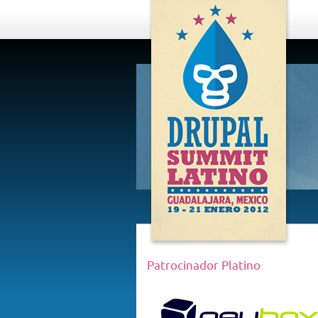
DRUPAL
SUMMIT
LATINO,
GUADALAJARA
2012
Patrocinador Platino