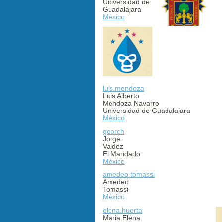
Universidad de
Guadalajara
México
luis.mendoza
Luis Alberto
Mendoza Navarro
Universidad de Guadalajara
México
georch
Jorge
Valdez
El Mandado
México
amedeo.tomassi
Amedeo
Tomassi
México
elena.huerta
Maria Elena