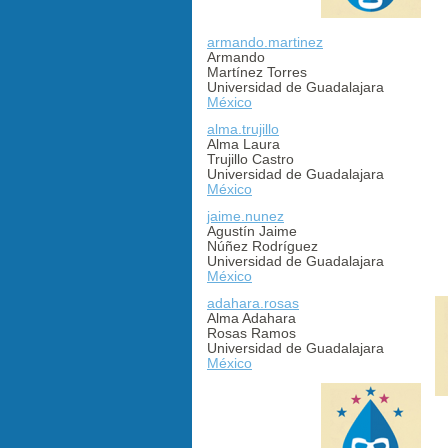
armando.martinez
Armando
Martínez Torres
Universidad de Guadalajara
México
alma.trujillo
Alma Laura
Trujillo Castro
Universidad de Guadalajara
México
jaime.nunez
Agustín Jaime
Núñez Rodríguez
Universidad de Guadalajara
México
adahara.rosas
Alma Adahara
Rosas Ramos
Universidad de Guadalajara
México