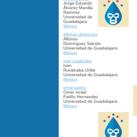
Jorge Eduardo
Álvarez Manilla
Ramírez
Universidad de
Guadalajara
México
alfonso.domiguez
Alfonso
Domínguez Salcido
Universidad de Guadalajara
México
ivan.ruvalcaba
Iván
Ruvalcaba Uribe
Universidad de Guadalajara
México
omar.patino
Omar Israel
Patiño Hernandez
Universidad de Guadalajara
México