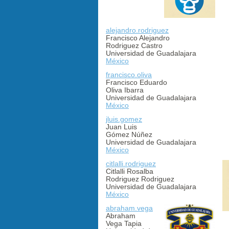
alejandro.rodriguez
Francisco Alejandro
Rodriguez Castro
Universidad de Guadalajara
México
francisco.oliva
Francisco Eduardo
Oliva Ibarra
Universidad de Guadalajara
México
jluis.gomez
Juan Luis
Gómez Núñez
Universidad de Guadalajara
México
citlalli.rodriguez
Citlalli Rosalba
Rodriguez Rodriguez
Universidad de Guadalajara
México
abraham.vega
Abraham
Vega Tapia