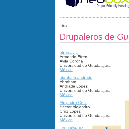
Inicio
Drupaleros de
Gua
efren.avila
Armando Efren
Avila Corona
Universidad de Guadalajara
México
abraham.andrade
Abraham
Andrade López
Universidad de Guadalajara
México
Alejandro.Cruz
Héctor Alejandro
Cruz López
Universidad de Guadalajara
México
jorge.alvarez