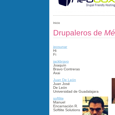
Inicio
Drupaleros de
Mé
jposunar
Hi
Fi
jackbravo
Joaquín
Bravo Contreras
Axai
Juan De León
Juan José
De León
Universidad de Guadalajara
softlite
Manuel
Encarnación R.
Softlite Solutions