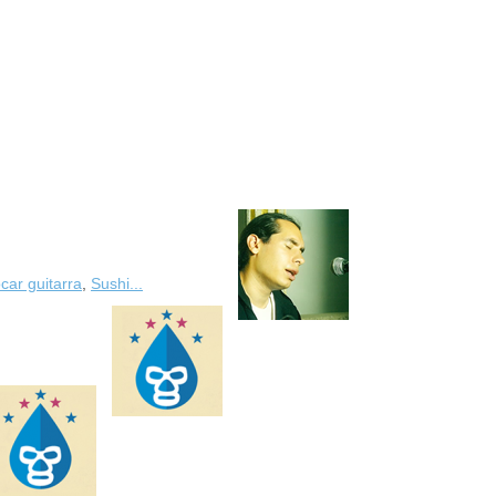
car guitarra
,
Sushi...