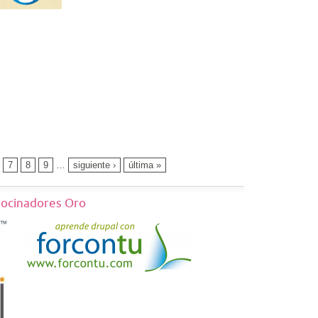
7
8
9
…
siguiente ›
última »
rocinadores Oro