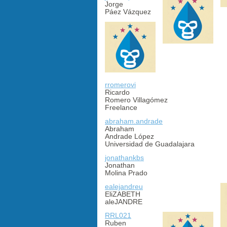
Jorge
Páez Vázquez
rromerovi
Ricardo
Romero Villagómez
Freelance
abraham.andrade
Abraham
Andrade López
Universidad de Guadalajara
jonathankbs
Jonathan
Molina Prado
ealejandreu
EliZABETH
aleJANDRE
RRL021
Ruben