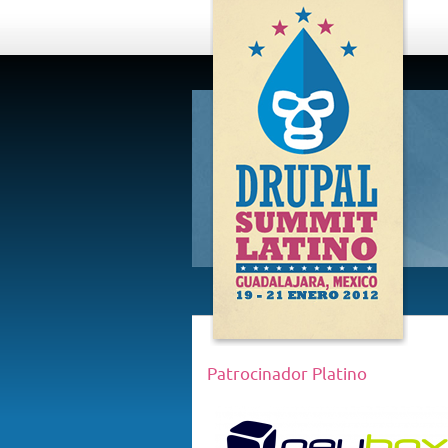
DRUPAL
SUMMIT
LATINO,
GUADALAJARA
2012
Patrocinador Platino