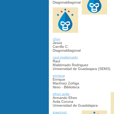
Diagonaldiagonal
chuy
Jesús
Carrillo C.
Diagonaldiagonal
raul.maldonado
Raul
Maldonado Rodriguez
Universidad de Guadaajara (SEMS)
enrique
Enrique
Martínez Zúñiga
Iteso - Biblioteca
efren.avila
Armando Efren
Avila Corona
Universidad de Guadalajara
jpaezvqz