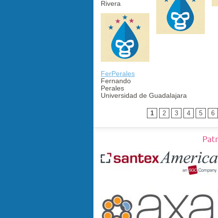
Rivera
FerPerales
Fernando
Perales
Universidad de Guadalajara
1
2
3
4
5
6
Pat