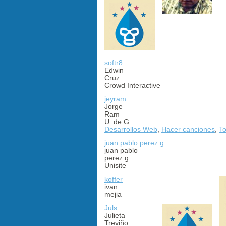
softr8
Edwin
Cruz
Crowd Interactive
jeyram
Jorge
Ram
U. de G.
Desarrollos Web
,
Hacer canciones
,
To
juan pablo perez g
juan pablo
perez g
Unisite
koffer
ivan
mejia
Juls
Julieta
Treviño