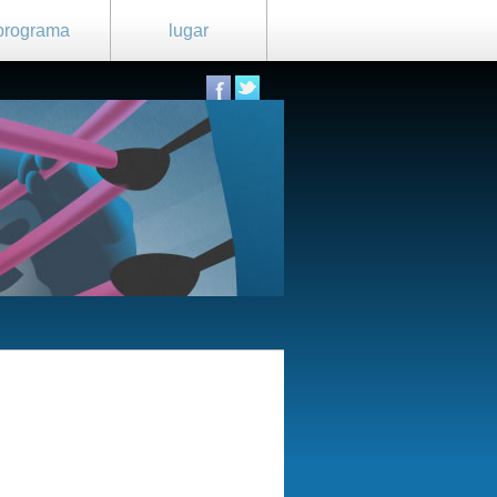
programa
lugar