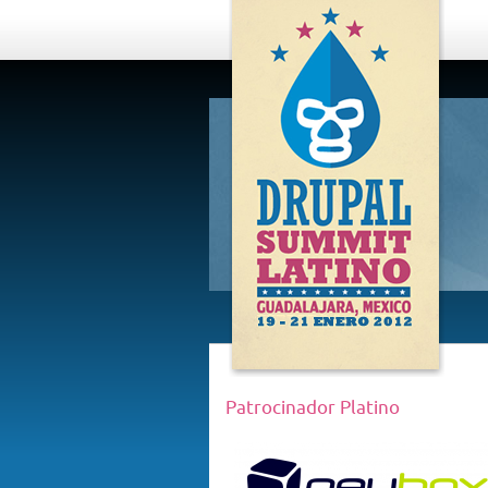
DRUPAL
SUMMIT
LATINO,
GUADALAJARA
2012
Patrocinador Platino