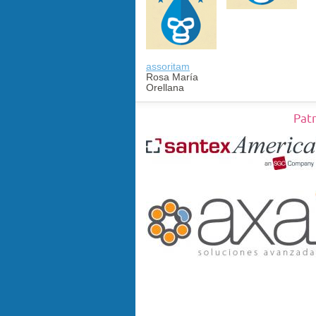
assoritam
Rosa María
Orellana
Pat