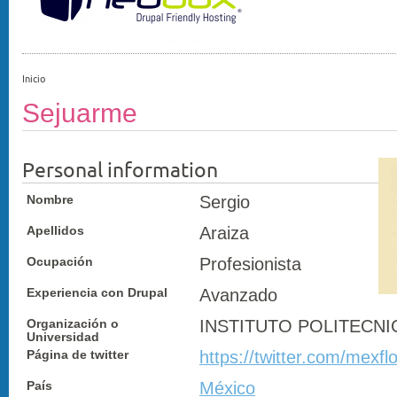
Inicio
Sejuarme
Personal information
Nombre
Sergio
Apellidos
Araiza
Ocupación
Profesionista
Experiencia con Drupal
Avanzado
Organización o
INSTITUTO POLITECN
Universidad
Página de twitter
https://twitter.com/mexfl
País
México