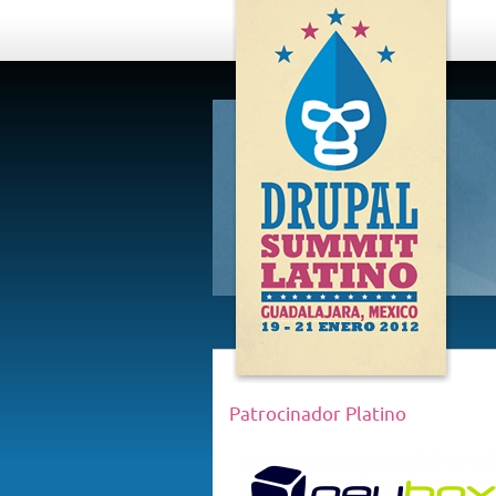
DRUPAL
SUMMIT
LATINO,
GUADALAJARA
2012
Patrocinador Platino