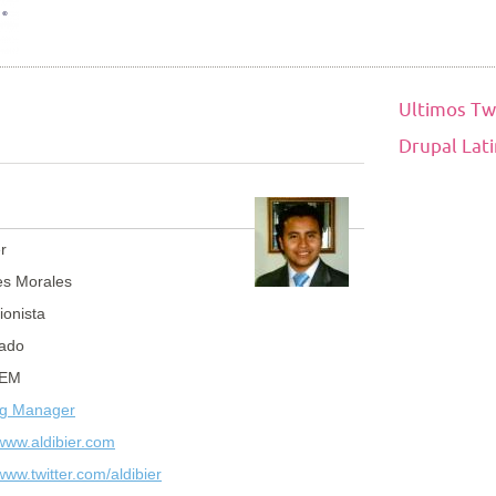
Ultimos Tw
Drupal Lat
er
es Morales
ionista
ado
 EM
ng Manager
/www.aldibier.com
/www.twitter.com/aldibier