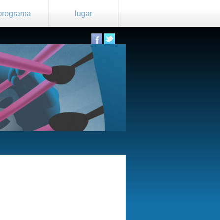
programa
lugar