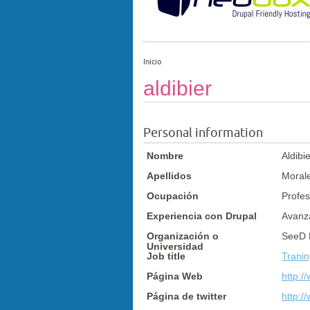
Inicio
aldibier
Personal information
Nombre
Aldibi
Apellidos
Moral
Ocupación
Profes
Experiencia con Drupal
Avanz
Organización o
SeeD
Universidad
Job title
Trani
Página Web
http:/
Página de twitter
http:/