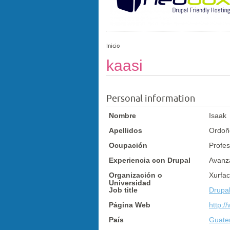
Inicio
kaasi
Personal information
Nombre
Isaak
Apellidos
Ordoñ
Ocupación
Profes
Experiencia con Drupal
Avanz
Organización o
Xurfa
Universidad
Job title
Drupa
Página Web
http:/
País
Guate