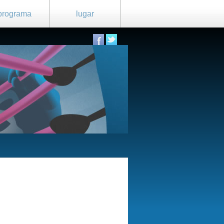
programa
lugar