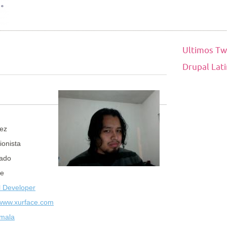
Ultimos Tw
Drupal Lat
ez
ionista
ado
ce
l Developer
/www.xurface.com
mala