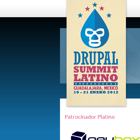
DRUPAL
SUMMIT
LATINO,
GUADALAJARA
2012
Patrocinador Platino