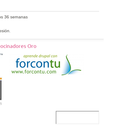
os 36 semanas
esión.
rocinadores Oro