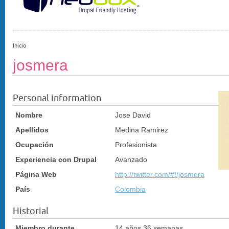
Inicio
josmera
Personal information
Nombre
Jose David
Apellidos
Medina Ramirez
Ocupación
Profesionista
Experiencia con Drupal
Avanzado
Página Web
http://twitter.com/#!/josmera
País
Colombia
Historial
Miembro durante
14 años 36 semanas