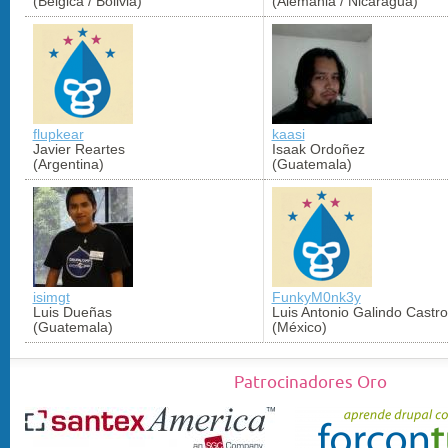
(Bélgica / Bolivia)
(Alemania / Nicaragua)
flupkear
kaasi
Javier Reartes
Isaak Ordoñez
(Argentina)
(Guatemala)
isimgt
FunkyM0nk3y
Luis Dueñas
Luis Antonio Galindo Castro
(Guatemala)
(México)
Patrocinadores Oro