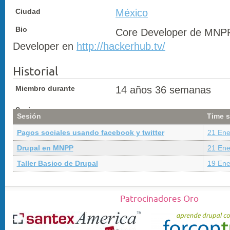
Ciudad
México
Bio
Core Developer de MNPP
Developer en
http://hackerhub.tv/
Historial
Miembro durante
14 años 36 semanas
Sesiones
Sesión
Time s
Pagos sociales usando facebook y twitter
21 Ene
Drupal en MNPP
21 Ene
Taller Basico de Drupal
19 Ene
Patrocinadores Oro