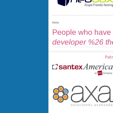
Inicio
People who have t
developer %26 t
Pat