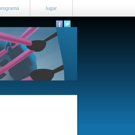
programa
lugar