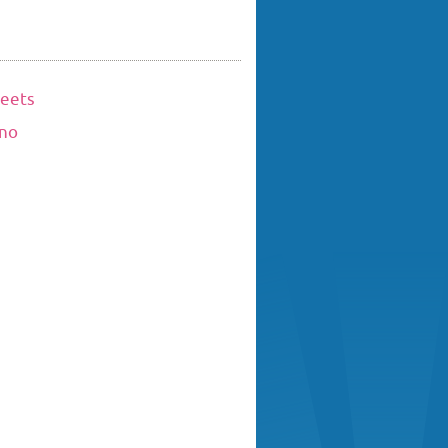
eets
ino