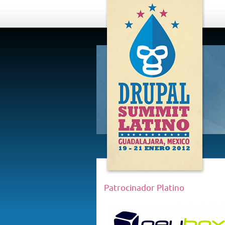
DRUPAL
SUMMIT
LATINO,
GUADALAJARA
2012
Patrocinador Platino