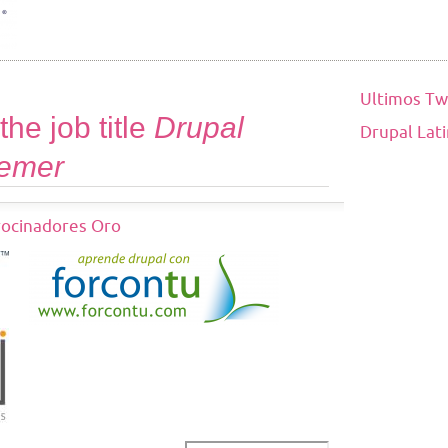
Ultimos Tw
he job title
Drupal
Drupal Lat
hemer
rocinadores Oro