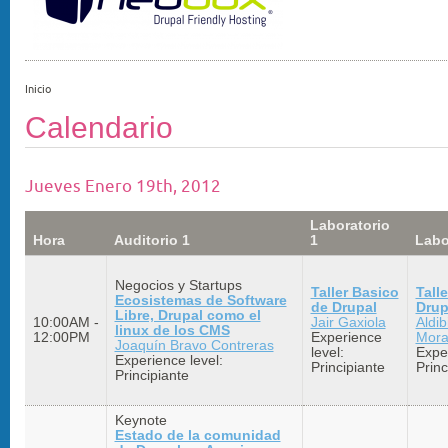
Inicio
Calendario
Jueves Enero 19th, 2012
Laboratorio
Hora
Auditorio 1
1
Labo
Negocios y Startups
Taller Basico
Tall
Ecosistemas de Software
de Drupal
Drup
Libre, Drupal como el
10:00AM -
Jair Gaxiola
Aldib
linux de los CMS
12:00PM
Experience
Mora
Joaquín Bravo Contreras
level:
Exper
Experience level:
Principiante
Princ
Principiante
Keynote
Estado de la comunidad