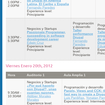
de Drupal en America
1:00PM -
Latina, El Caribe y España
2:00PM
Fernando Paredes
Experience level:
Principiante
Programación
Prog
y desarrollo
Negocios y Startups
desar
Taller
Passionate Programmer,
Talle
performance
succeeding in software
prog
3:30PM -
Drupal
development career
de m
5:30PM
Fernando
Edwin Cruz
Drup
Paredes
Experience level:
Edua
Experience
Principiante
Exper
level:
Princ
Principiante
Viernes Enero 20th, 2012
Hora
Auditorio 1
Aula Amplia 1
Negocios y Startups
¿Por qué hacerlo
Programación y desarrollo
con Drupal?, unas
Panels, Views and CCK: t
9:30AM -
cuantas razones.
fast way to create a Drupa
10:30AM
Aldibier Morales
Luis Pardiñas
,
Yonatan Par
Morales
Experience level:
Intermedi
Experience level: