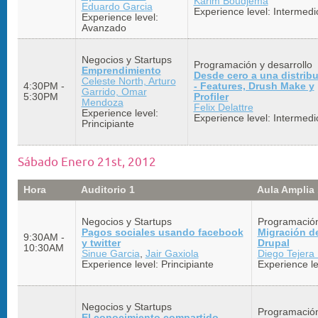
Karim Boudjema
Eduardo Garcia
Experience level:
Intermedi
Experience level:
Avanzado
Negocios y Startups
Programación y desarrollo
Emprendimiento
Desde cero a una distrib
Celeste North, Arturo
4:30PM -
- Features, Drush Make y
Garrido, Omar
5:30PM
Profiler
Mendoza
Felix Delattre
Experience level:
Experience level:
Intermedi
Principiante
Sábado Enero 21st, 2012
Hora
Auditorio 1
Aula Amplia 
Negocios y Startups
Programación
Pagos sociales usando facebook
Migración d
9:30AM -
y twitter
Drupal
10:30AM
Sinue Garcia
,
Jair Gaxiola
Diego Tejera
Experience level:
Principiante
Experience le
Negocios y Startups
Programación
El conocimiento compartido