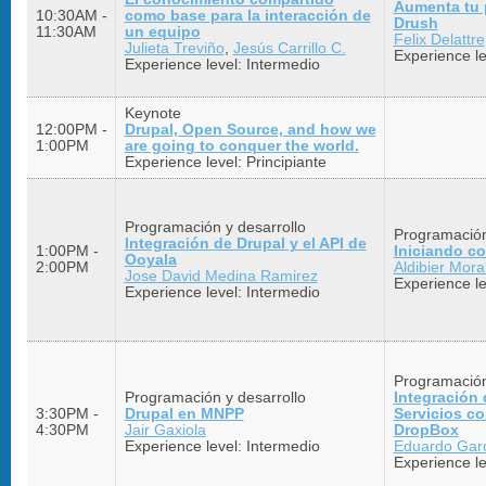
Aumenta tu 
10:30AM -
como base para la interacción de
Drush
11:30AM
un equipo
Felix Delattre
Julieta Treviño
,
Jesús Carrillo C.
Experience l
Experience level:
Intermedio
Keynote
12:00PM -
Drupal, Open Source, and how we
1:00PM
are going to conquer the world.
Experience level:
Principiante
Programación y desarrollo
Programación
Integración de Drupal y el API de
1:00PM -
Iniciando co
Ooyala
2:00PM
Aldibier Mora
Jose David Medina Ramirez
Experience le
Experience level:
Intermedio
Programación
Programación y desarrollo
Integración 
3:30PM -
Drupal en MNPP
Servicios c
4:30PM
Jair Gaxiola
DropBox
Experience level:
Intermedio
Eduardo Gar
Experience l