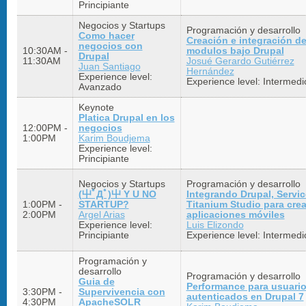
Principiante
Negocios y Startups
Programación y desarrollo
Como hacer
Creación e integración d
negocios con
10:30AM -
modulos bajo Drupal
Drupal
11:30AM
Josué Gerardo Gutiérrez
Juan Santiago
Hernández
Experience level:
Experience level:
Intermedi
Avanzado
Keynote
Platica Drupal en los
12:00PM -
negocios
1:00PM
Karim Boudjema
Experience level:
Principiante
Negocios y Startups
Programación y desarrollo
(屮ﾟДﾟ)屮 Y U NO
Integrando Drupal, Servic
1:00PM -
STARTUP?
Titanium Studio para crea
2:00PM
Argel Arias
aplicaciones móviles
Experience level:
Luis Elizondo
Principiante
Experience level:
Intermedi
Programación y
desarrollo
Programación y desarrollo
Guia de
Performance para usuari
3:30PM -
Supervivencia con
autenticados en Drupal 7
4:30PM
ApacheSOLR