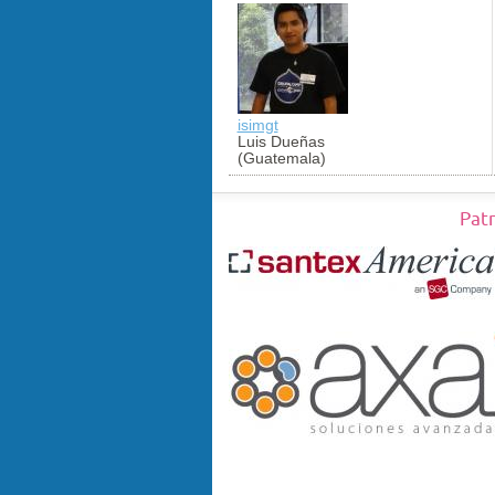
isimgt
Luis Dueñas
(Guatemala)
Pat