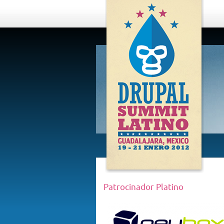
DRUPAL
SUMMIT
LATINO,
GUADALAJARA
2012
Patrocinador Platino