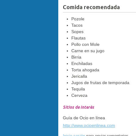
Comida recomendada
Pozole
Tacos
Sopes
Flautas
Pollo con Mole
Carne en su jugo
Birria
Enchiladas
Torta ahogada
Jericalla
Jugos de frutas de temporada
Tequila
Cerveza
Sitios de interés
Guía de Ocio en línea
http://www.ocioenlinea.com