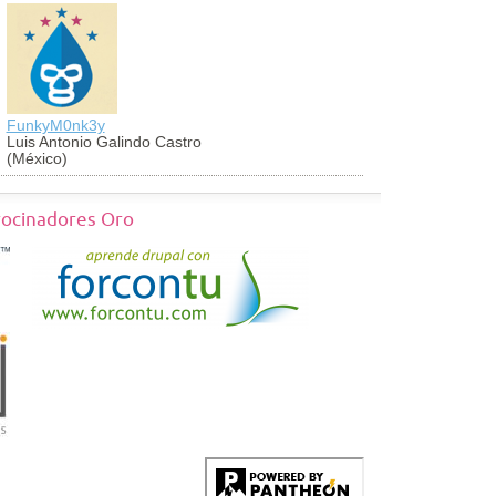
FunkyM0nk3y
georch
Luis Antonio Galindo Castro
Jorge Vald
(México)
(México)
rocinadores Oro