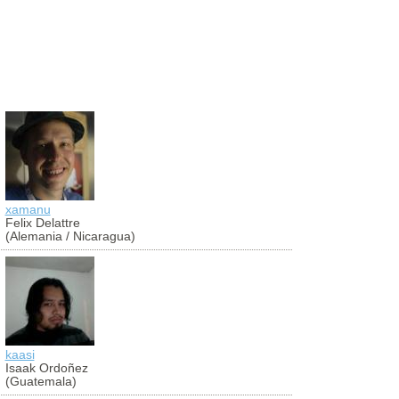
xamanu
aldibier
Felix Delattre
Aldibier Mo
(Alemania / Nicaragua)
(Colombia)
kaasi
antoniocug
Isaak Ordoñez
Antonio Cu
(Guatemala)
(Perú)