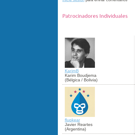
Inicie sesión
para enviar comentarios
Patrocinadores Individuales
KarimB
Karim Boudjema
(Bélgica / Bolivia)
flupkear
Javier Reartes
(Argentina)