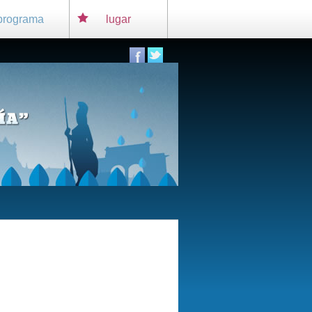
programa
lugar