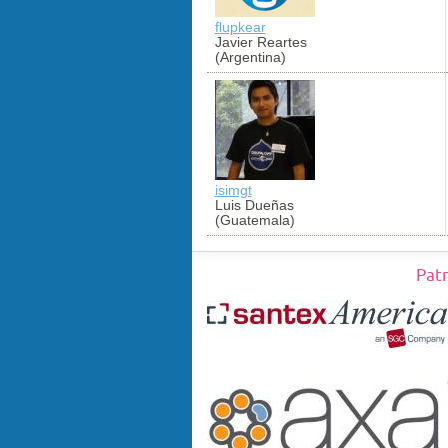
flupkear
Javier Reartes
(Argentina)
isimgt
Luis Dueñas
(Guatemala)
Pat