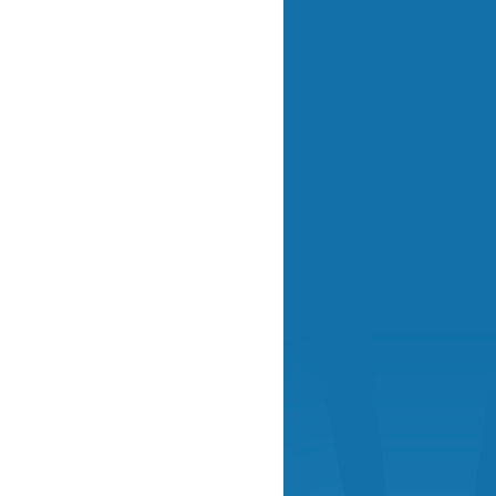
a
cho
ez