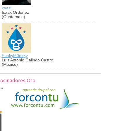
kaasi
antoniocug
Isaak Ordoñez
Antonio Cu
(Guatemala)
(Perú)
FunkyM0nk3y
georch
Luis Antonio Galindo Castro
Jorge Vald
(México)
(México)
rocinadores Oro