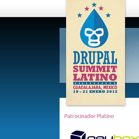
DRUPAL
SUMMIT
LATINO,
GUADALAJARA
2012
Patrocinador Platino