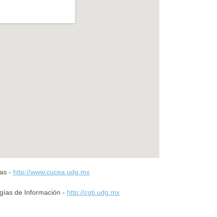
vas -
http://www.cucea.udg.mx
gías de Información -
http://cgti.udg.mx