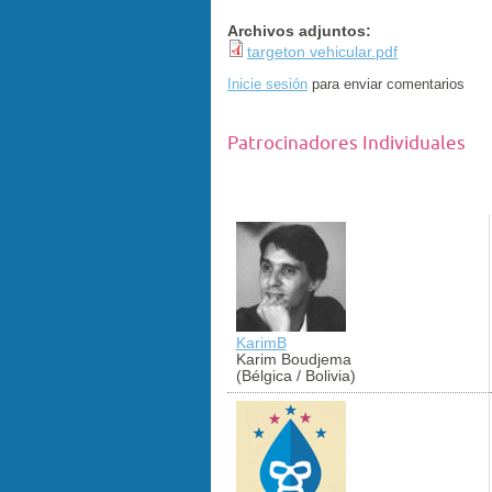
Archivos adjuntos:
targeton vehicular.pdf
Inicie sesión
para enviar comentarios
Patrocinadores Individuales
KarimB
Karim Boudjema
(Bélgica / Bolivia)