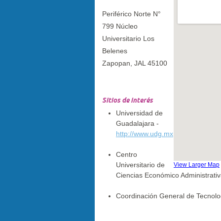
Periférico Norte N°
799 Núcleo
Universitario Los
Belenes
Zapopan
,
JAL
45100
Sitios de interés
Universidad de
Guadalajara -
http://www.udg.mx
Centro
Universitario de
View Larger Map
Ciencias Económico Administrati
Coordinación General de Tecnolo