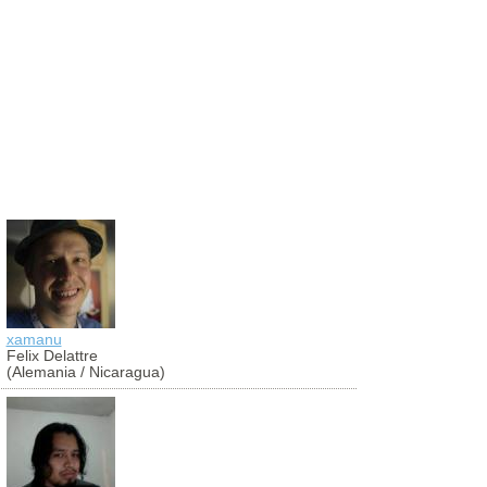
xamanu
aldibier
Felix Delattre
Aldibier Mo
(Alemania / Nicaragua)
(Colombia)