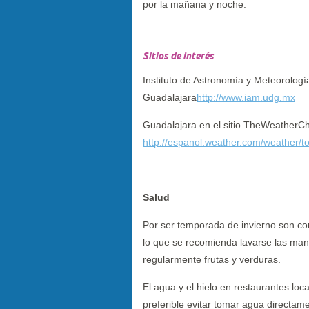
por la mañana y noche.
Sitios de interés
Instituto de Astronomía y Meteorologí
Guadalajara
http://www.iam.udg.mx
Guadalajara en el sitio TheWeatherC
http://espanol.weather.com/weather
Salud
Por ser temporada de invierno son co
lo que se recomienda lavarse las ma
regularmente frutas y verduras.
El agua y el hielo en restaurantes loc
preferible evitar tomar agua directamen