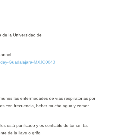
a de la Universidad de
hannel
/today-Guadalajara-MXJO0043
munes las enfermedades de vías respiratorias por
nos con frecuencia, beber mucha agua y comer
ales está purificado y es confiable de tomar. Es
te de la llave o grifo.