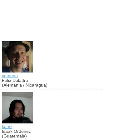
xamanu
aldibier
Felix Delattre
Aldibier Mo
(Alemania / Nicaragua)
(Colombia)
kaasi
antoniocug
Isaak Ordoñez
Antonio Cu
(Guatemala)
(Perú)