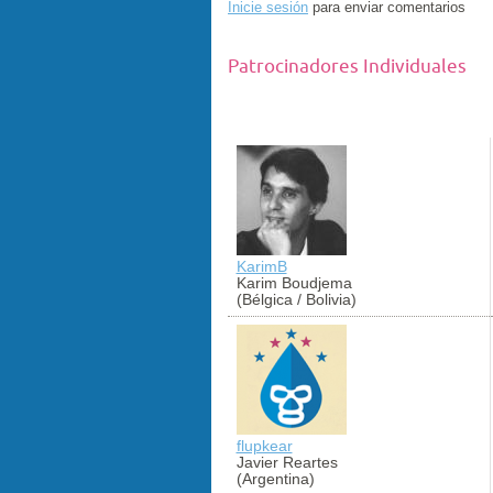
Inicie sesión
para enviar comentarios
Patrocinadores Individuales
KarimB
Karim Boudjema
(Bélgica / Bolivia)
flupkear
Javier Reartes
(Argentina)