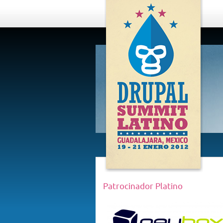
DRUPAL
SUMMIT
LATINO,
GUADALAJARA
2012
Patrocinador Platino