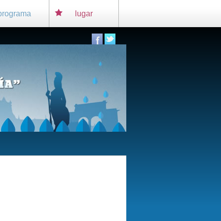
programa
lugar