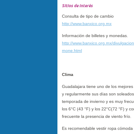
Sitios de interés
Consulta de tipo de cambio
http://www.banxico.org.mx
Información de billetes y monedas.
http://www.banxico.org.mx/divulgacion/
mone.html
Clima
Guadalajara tiene uno de los mejores
y regularmente sus días son soleados.
temporada de invierno y es muy frecu
los 6°C (43 °F) y los 22°C(72 °F) y co
frecuente la presencia de viento frío.
Es recomendable vestir ropa cómoda y 