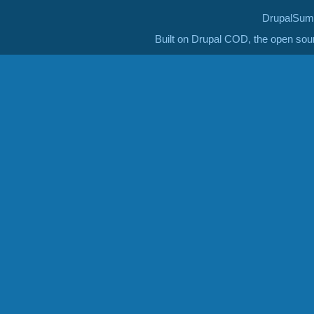
DrupalSumm
Built on Drupal COD, the open so