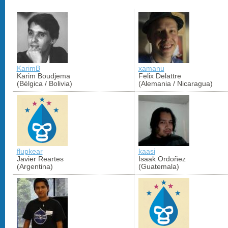
KarimB
xamanu
Karim Boudjema
Felix Delattre
(Bélgica / Bolivia)
(Alemania / Nicaragua)
flupkear
kaasi
Javier Reartes
Isaak Ordoñez
(Argentina)
(Guatemala)