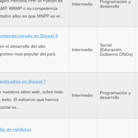
Nginx Percona PHP or Python es
Programación y
Intermedio
desarrollo
 XAMP, WAMP o su competencia
todos ellos es que MNPP es el...
 demanda creado en Drupal 6
Social
n el desarrollo del sitio
Intermedio
(Educación,
portivo mas popular del país
Gobierno,ONGs)
enticados en Drupal 7
e nuestros sitios web, sobre todo
Programación y
Intermedio
desarrollo
r éxito. El esfuerzo que hemos
ortal es...
ollo de módulos