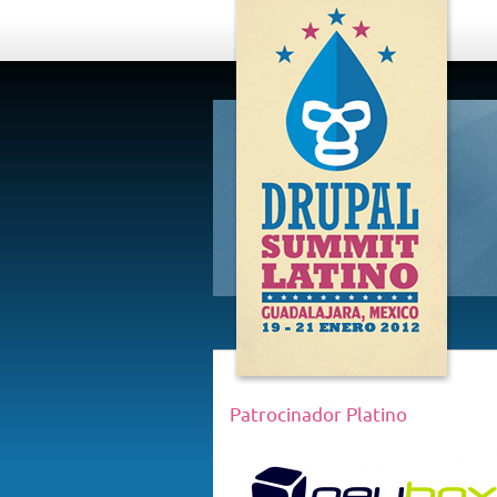
DRUPAL
SUMMIT
LATINO,
GUADALAJARA
2012
Patrocinador Platino