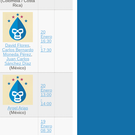
(Colombia / Costa
Rica)
20
Enero
16:30
David Flores
,
-
Carlos Bernardo
17:30
Moneda Pérez
,
Juan Carlos
Sánchez Díaz
(México)
20
Enero
13:00
-
14:00
Argel Arias
(México)
19
Enero
08:30
-