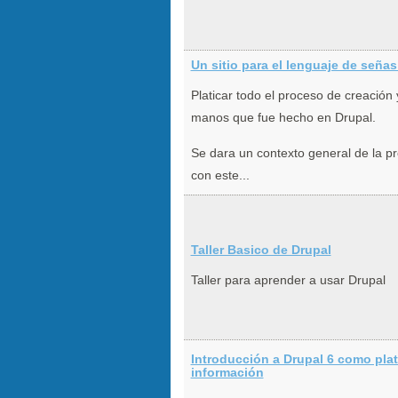
Un sitio para el lenguaje de seña
Platicar todo el proceso de creación y
manos que fue hecho en Drupal.
Se dara un contexto general de la p
con este...
Taller Basico de Drupal
Taller para aprender a usar Drupal
Introducción a Drupal 6 como pla
información