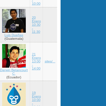
10:00
20
Enero
10:30
-
11:30
Luis Dueñas
(Guatemala)
21
Enero
13:00
sites/...
-
14:00
Darwin Betancourt
C.
(Ecuador)
19
Enero
10:00
-