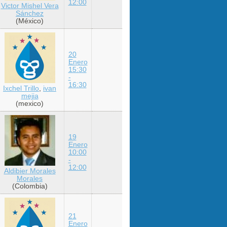
12:00
Victor Mishel Vera
Sánchez
(México)
20
Enero
15:30
-
16:30
Ixchel Trillo
,
ivan
mejia
(mexico)
19
Enero
10:00
-
12:00
Aldibier Morales
Morales
(Colombia)
21
Enero