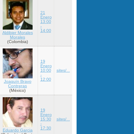
21
Enero
13:00
-
14:00
Aldibier Morales
Morales
(Colombia)
19
Enero
10:00
sites/...
-
12:00
Joaquín Bravo
Contreras
(México)
19
Enero
15:30
sites/...
-
17:30
Eduardo Garcia