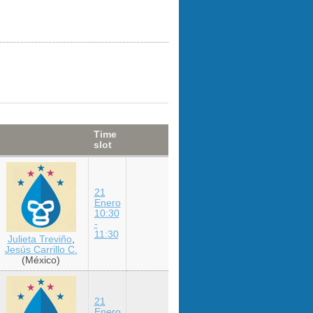
Time
slot
21
Enero
10:30
-
11:30
Julieta Treviño
,
Jesús Carrillo C.
(México)
21
Enero