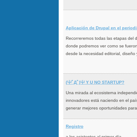
Aplicación de Drupal en el period
Recorreremos todas las etapas del de
donde podremos ver como se fueron 
desde la necesidad editorial, diseño 
(屮ﾟДﾟ)屮 Y U NO STARTUP?
Una mirada al ecosistema independ
innovadores está naciendo en el paí
generar mejores oportunidades para 
Registro
a los asistentes al primer día