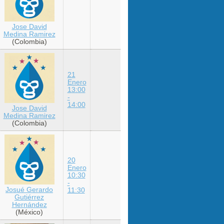
Jose David
Medina Ramirez
(Colombia)
21
Enero
13:00
-
14:00
Jose David
Medina Ramirez
(Colombia)
20
Enero
10:30
-
Josué Gerardo
11:30
Gutiérrez
Hernández
(México)