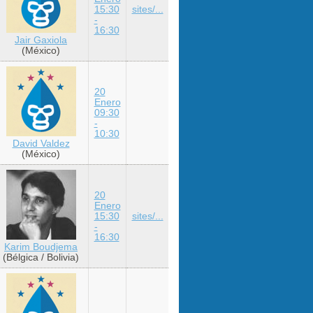
15:30
sites/...
-
16:30
Jair Gaxiola
(México)
20
Enero
09:30
-
10:30
David Valdez
(México)
20
Enero
15:30
sites/...
-
16:30
Karim Boudjema
(Bélgica / Bolivia)