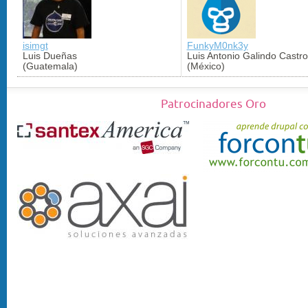
isimgt
FunkyM0nk3y
Luis Dueñas
Luis Antonio Galindo Castro
(Guatemala)
(México)
Patrocinadores Oro