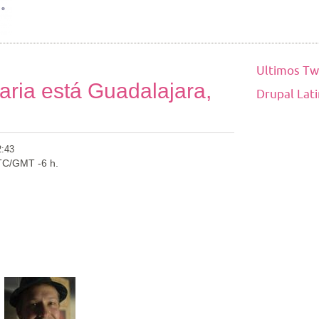
Ultimos Tw
ria está Guadalajara,
Drupal Lat
2:43
TC/GMT -6 h.