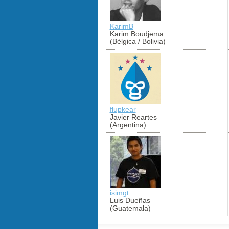
KarimB
Karim Boudjema
(Bélgica / Bolivia)
flupkear
Javier Reartes
(Argentina)
isimgt
Luis Dueñas
(Guatemala)