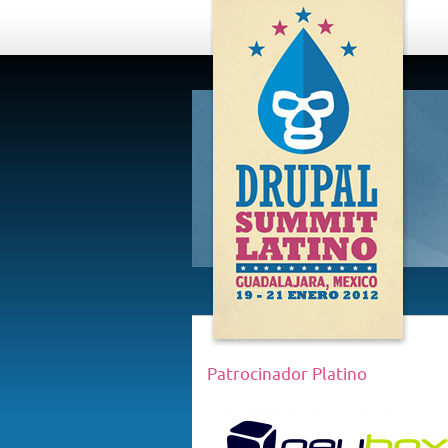
DRUPAL
SUMMIT
LATINO,
GUADALAJARA
2012
Patrocinador Platino