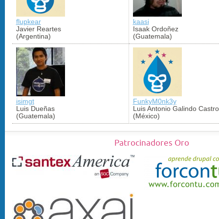
flupkear
kaasi
Javier Reartes
Isaak Ordoñez
(Argentina)
(Guatemala)
isimgt
FunkyM0nk3y
Luis Dueñas
Luis Antonio Galindo Castro
(Guatemala)
(México)
Patrocinadores Oro