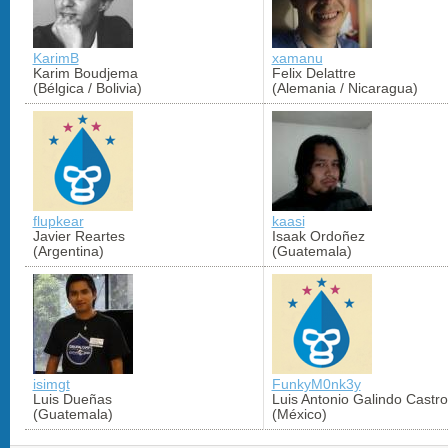
KarimB
xamanu
Karim Boudjema
Felix Delattre
(Bélgica / Bolivia)
(Alemania / Nicaragua)
flupkear
kaasi
Javier Reartes
Isaak Ordoñez
(Argentina)
(Guatemala)
isimgt
FunkyM0nk3y
Luis Dueñas
Luis Antonio Galindo Castro
(Guatemala)
(México)