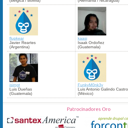
(Bélgica / Bolivia)
(Alemania / Nicaragua)
flupkear
kaasi
Javier Reartes
Isaak Ordoñez
(Argentina)
(Guatemala)
isimgt
FunkyM0nk3y
Luis Dueñas
Luis Antonio Galindo Castro
(Guatemala)
(México)
Patrocinadores Oro