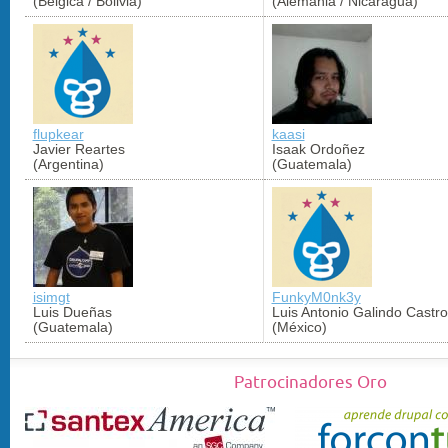
(Bélgica / Bolivia)
(Alemania / Nicaragua)
flupkear
kaasi
Javier Reartes
Isaak Ordoñez
(Argentina)
(Guatemala)
isimgt
FunkyM0nk3y
Luis Dueñas
Luis Antonio Galindo Castro
(Guatemala)
(México)
Patrocinadores Oro