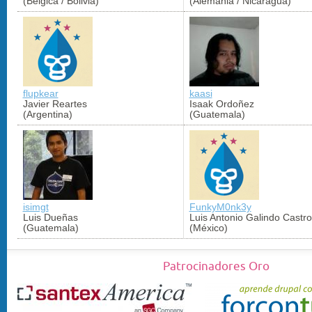
(Bélgica / Bolivia)
(Alemania / Nicaragua)
flupkear
kaasi
Javier Reartes
Isaak Ordoñez
(Argentina)
(Guatemala)
isimgt
FunkyM0nk3y
Luis Dueñas
Luis Antonio Galindo Castro
(Guatemala)
(México)
Patrocinadores Oro