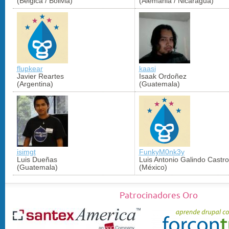
(Bélgica / Bolivia)
(Alemania / Nicaragua)
flupkear
kaasi
Javier Reartes
Isaak Ordoñez
(Argentina)
(Guatemala)
isimgt
FunkyM0nk3y
Luis Dueñas
Luis Antonio Galindo Castro
(Guatemala)
(México)
Patrocinadores Oro