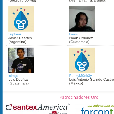
(Bélgica / Bolivia)
(Alemania / Nicaragua)
flupkear
kaasi
Javier Reartes
Isaak Ordoñez
(Argentina)
(Guatemala)
isimgt
FunkyM0nk3y
Luis Dueñas
Luis Antonio Galindo Castro
(Guatemala)
(México)
Patrocinadores Oro