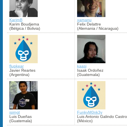
KarimB
xamanu
Karim Boudjema
Felix Delattre
(Bélgica / Bolivia)
(Alemania / Nicaragua)
flupkear
kaasi
Javier Reartes
Isaak Ordoñez
(Argentina)
(Guatemala)
isimgt
FunkyM0nk3y
Luis Dueñas
Luis Antonio Galindo Castro
(Guatemala)
(México)