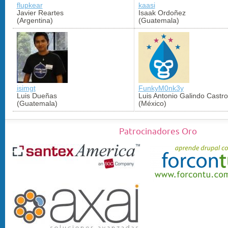
flupkear
kaasi
Javier Reartes
Isaak Ordoñez
(Argentina)
(Guatemala)
isimgt
FunkyM0nk3y
Luis Dueñas
Luis Antonio Galindo Castro
(Guatemala)
(México)
Patrocinadores Oro