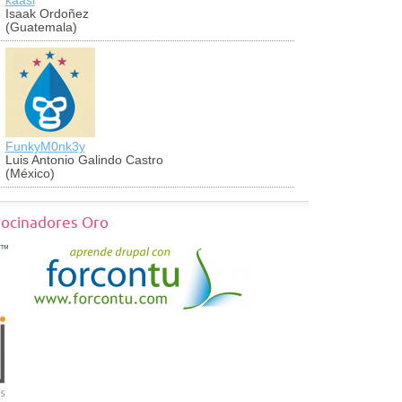
Isaak Ordoñez
Antonio Cu
(Guatemala)
(Perú)
FunkyM0nk3y
georch
Luis Antonio Galindo Castro
Jorge Vald
(México)
(México)
rocinadores Oro