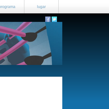
programa
lugar