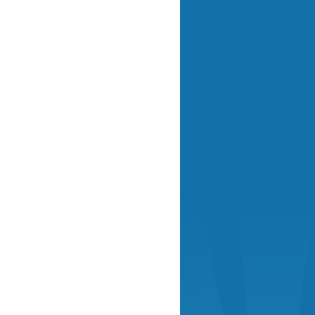
cho
ez