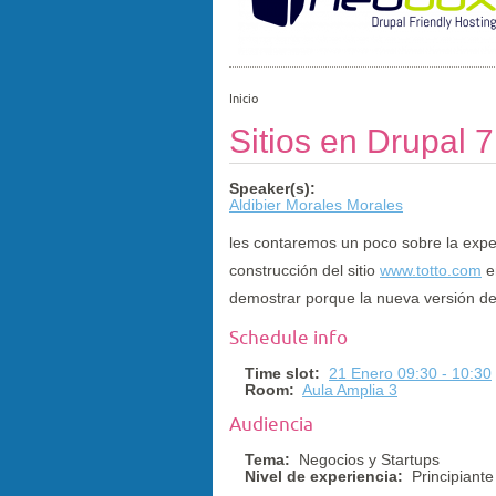
Inicio
Sitios en Drupal 7
Speaker(s):
Aldibier Morales Morales
les contaremos un poco sobre la exper
construcción del sitio
www.totto.com
e
demostrar porque la nueva versión de 
Schedule info
Time slot:
21 Enero 09:30 - 10:30
Room:
Aula Amplia 3
Audiencia
Tema:
Negocios y Startups
Nivel de experiencia:
Principiante