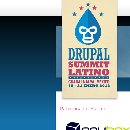
DRUPAL
SUMMIT
LATINO,
GUADALAJARA
2012
Patrocinador Platino