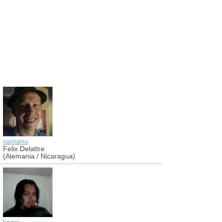
xamanu
aldibier
Felix Delattre
Aldibier Mo
(Alemania / Nicaragua)
(Colombia)
kaasi
antoniocug