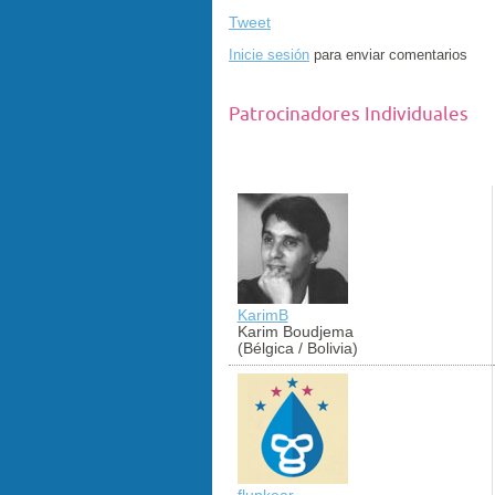
Tweet
Inicie sesión
para enviar comentarios
Patrocinadores Individuales
KarimB
Karim Boudjema
(Bélgica / Bolivia)
flupkear