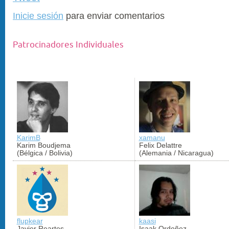
Inicie sesión
para enviar comentarios
Patrocinadores Individuales
KarimB
xamanu
Karim Boudjema
Felix Delattre
(Bélgica / Bolivia)
(Alemania / Nicaragua)
flupkear
kaasi
Javier Reartes
Isaak Ordoñez