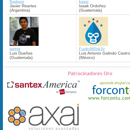
flupkear
kaasi
Javier Reartes
Isaak Ordoñez
(Argentina)
(Guatemala)
isimgt
FunkyM0nk3y
Luis Dueñas
Luis Antonio Galindo Castro
(Guatemala)
(México)
Patrocinadores Oro