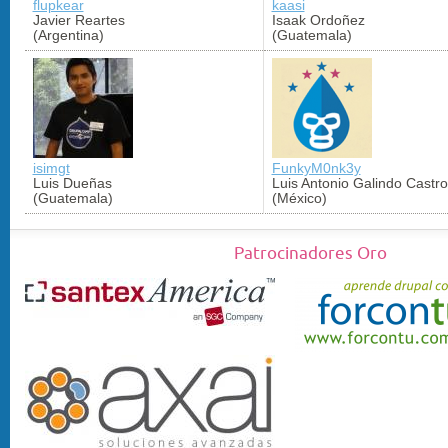
flupkear
kaasi
Javier Reartes
Isaak Ordoñez
(Argentina)
(Guatemala)
isimgt
FunkyM0nk3y
Luis Dueñas
Luis Antonio Galindo Castro
(Guatemala)
(México)
Patrocinadores Oro