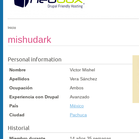
Inicio
mishudark
Personal information
Nombre
Victor Mishel
Apellidos
Vera Sánchez
Ocupación
Ambos
Experiencia con Drupal
Avanzado
País
México
Ciudad
Pachuca
Historial
Miembro durante
14 años 35 semanas