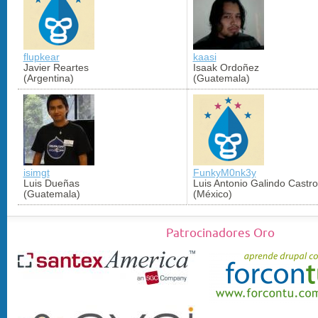
flupkear
kaasi
Javier Reartes
Isaak Ordoñez
(Argentina)
(Guatemala)
isimgt
FunkyM0nk3y
Luis Dueñas
Luis Antonio Galindo Castro
(Guatemala)
(México)
Patrocinadores Oro