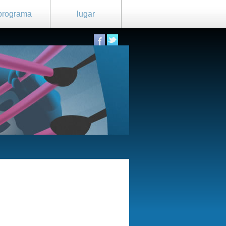
programa
lugar