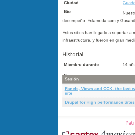
Ciudad
Guada
Bio
Nuestr
desempeño: Eslamoda.com y Gusanit
Estos sitios han llegado a soportar a
infraestructura, y fueron en gran med
Historial
Miembro durante
14 añ
Sesiones
Sesión
Panels, Views and CCK: the fast w
site
Drupal for High performance Sites
Pat