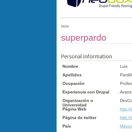
Inicio
superpardo
Personal information
Nombre
Luis
Apellidos
Pardi
Ocupación
Profes
Experiencia con Drupal
Avanz
Organización o
DevCo
Universidad
Página Web
http:/
Página de twitter
http:/
País
Méxic