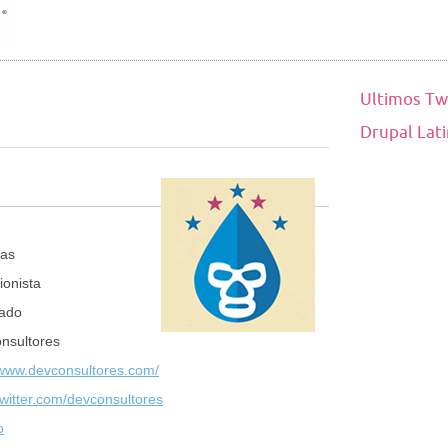
Ultimos Tw
Drupal Lat
ñas
ionista
ado
nsultores
/www.devconsultores.com/
/twitter.com/devconsultores
o