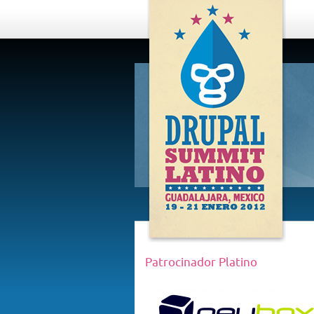
DRUPAL
SUMMIT
LATINO,
GUADALAJARA
2012
Patrocinador Platino