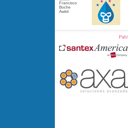
Francisco
Boche
Awbil
Pat