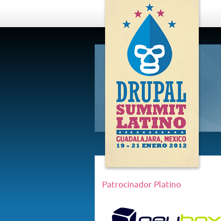
DRUPAL
SUMMIT
LATINO,
GUADALAJARA
2012
Patrocinador Platino