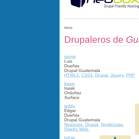
Inicio
Drupaleros de
Gu
isimgt
Luis
Dueñas
Drupal Guatemala
HTML5
,
CSS3
,
Drupal
,
Jquery
,
PHP
kaasi
Isaak
Ordoñez
Xurface
ieddu
Edgar
Dueñas
Drupal Guatemala
Negocios
,
Drupal
,
Tendencias
,
Diseño Web.
tufrac