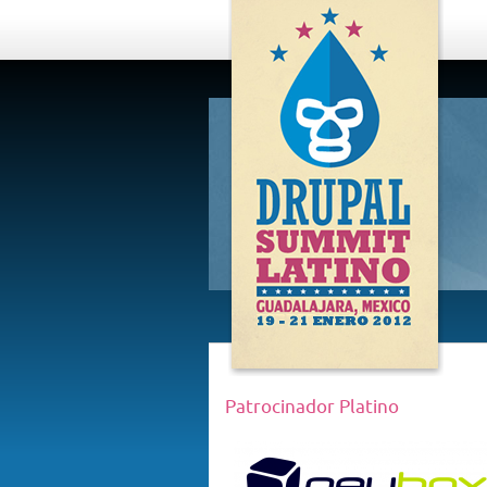
DRUPAL
SUMMIT
LATINO,
GUADALAJARA
2012
Patrocinador Platino