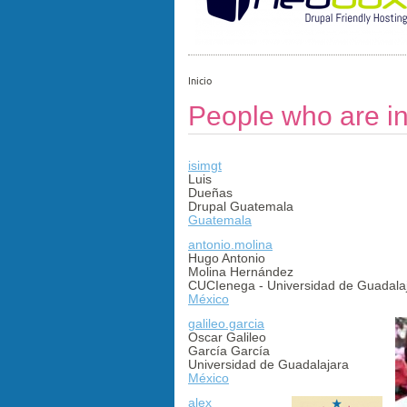
Inicio
People who are in
isimgt
Luis
Dueñas
Drupal Guatemala
Guatemala
antonio.molina
Hugo Antonio
Molina Hernández
CUCIenega - Universidad de Guadala
México
galileo.garcia
Oscar Galileo
García García
Universidad de Guadalajara
México
alex