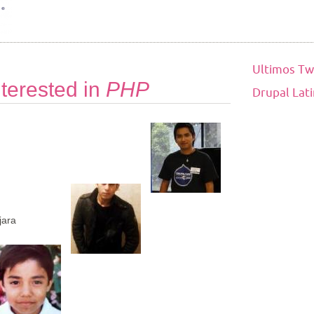
Ultimos Tw
terested in
PHP
Drupal Lat
jara