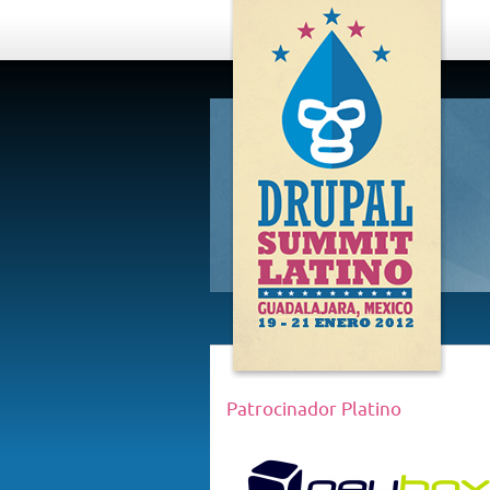
DRUPAL
SUMMIT
LATINO,
GUADALAJARA
2012
Patrocinador Platino