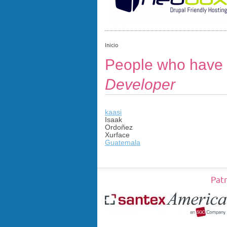
Inicio
People who have t
Developer
kaasi
Isaak
Ordoñez
Xurface
Guatemala
Pat