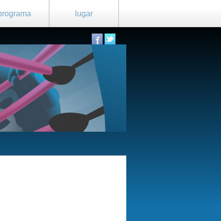
programa
lugar