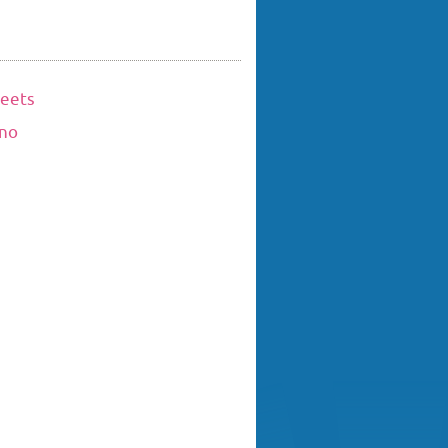
eets
ino