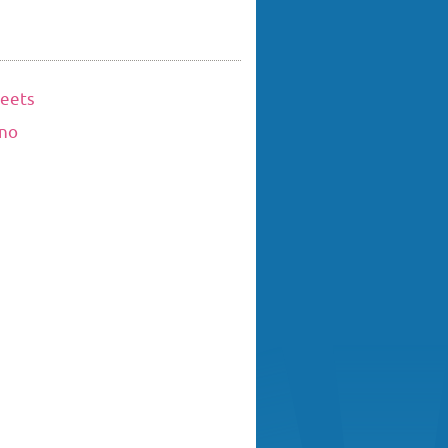
eets
ino