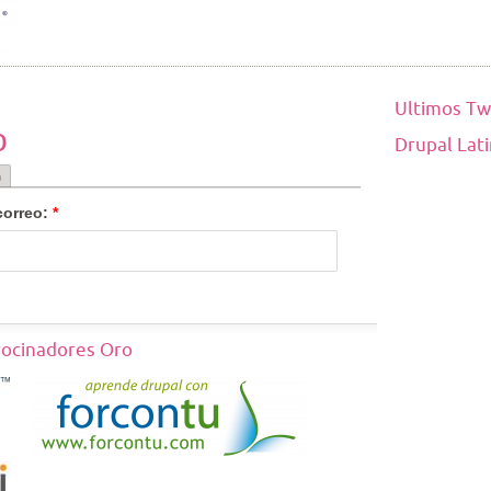
Ultimos Tw
o
Drupal Lat
a
correo:
*
rocinadores Oro