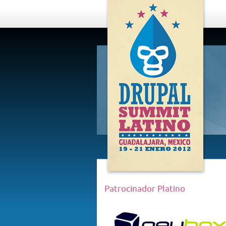
DRUPAL
SUMMIT
LATINO,
GUADALAJARA
2012
Patrocinador Platino