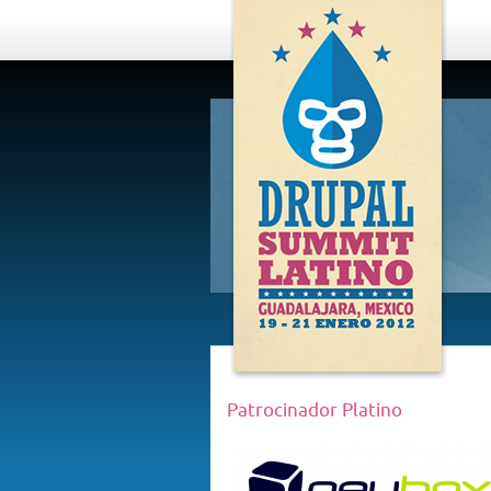
DRUPAL
SUMMIT
LATINO,
GUADALAJARA
2012
Patrocinador Platino