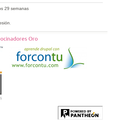
os 29 semanas
esión.
rocinadores Oro