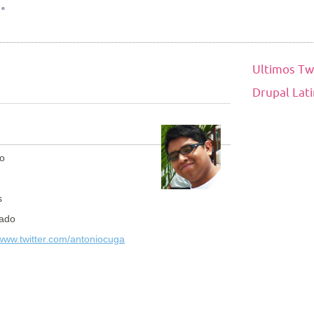
Ultimos Tw
Drupal Lat
io
s
ado
/www.twitter.com/antoniocuga