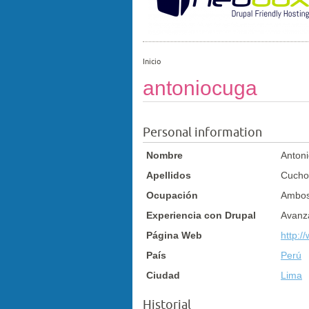
Inicio
antoniocuga
Personal information
Nombre
Anton
Apellidos
Cucho
Ocupación
Ambo
Experiencia con Drupal
Avanz
Página Web
http:/
País
Perú
Ciudad
Lima
Historial