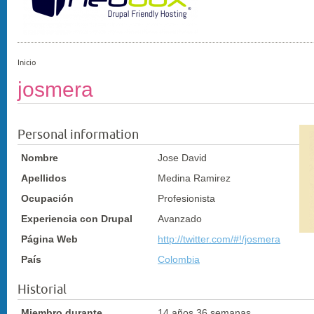
Inicio
josmera
Personal information
Nombre
Jose David
Apellidos
Medina Ramirez
Ocupación
Profesionista
Experiencia con Drupal
Avanzado
Página Web
http://twitter.com/#!/josmera
País
Colombia
Historial
Miembro durante
14 años 36 semanas