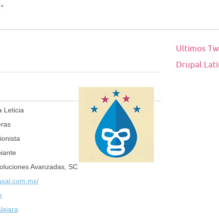
Ultimos Tw
Drupal Lat
 Leticia
eras
ionista
piante
Soluciones Avanzadas, SC
/axai.com.mx/
o
lajara