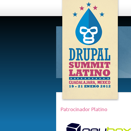
DRUPAL
SUMMIT
LATINO,
GUADALAJARA
2012
Patrocinador Platino