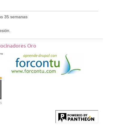
os 35 semanas
esión.
rocinadores Oro