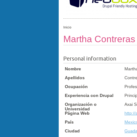
Inicio
Martha Contreras
Personal information
Nombre
Martha
Apellidos
Contr
Ocupación
Profes
Experiencia con Drupal
Princi
Organización o
Axai 
Universidad
Página Web
http:/
País
Mexic
Ciudad
Guada