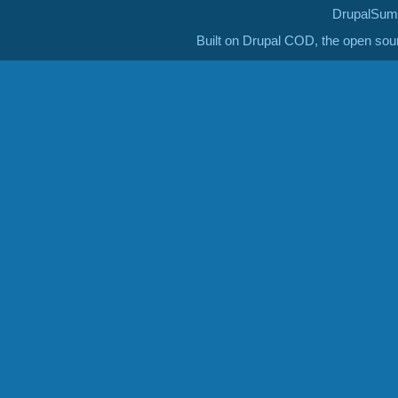
DrupalSumm
Built on Drupal COD, the open so