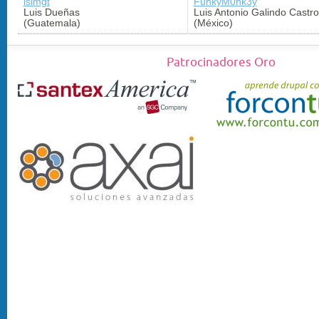
isimgt
FunkyM0nk3y
Luis Dueñas
Luis Antonio Galindo Castro
(Guatemala)
(México)
Patrocinadores Oro