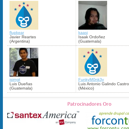
flupkear
kaasi
Javier Reartes
Isaak Ordoñez
(Argentina)
(Guatemala)
isimgt
FunkyM0nk3y
Luis Dueñas
Luis Antonio Galindo Castro
(Guatemala)
(México)
Patrocinadores Oro